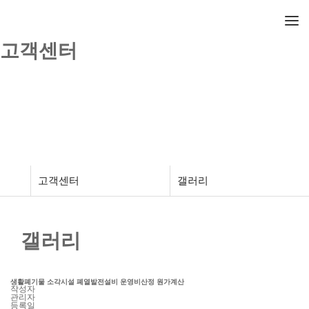
고객센터
고객센터
갤러리
갤러리
생활폐기물 소각시설 폐열발전설비 운영비산정 원가계산
작성자
관리자
등록일