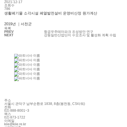
2021-12-17
조회수
786
생활폐기물 소각시설 폐열발전설비 운영비산정 원가계산
2019년 ｜서천군
목록
PREV
항공우주테마파크 조성방안 연구
NEXT
강동일반산업단지 수요조사 및 활성화 계획 수립
주소
서울시 관악구 남부순환로 1838, 8층(봉천동, CS타워)
전화
02) 888-8001~3
팩스
02) 873-1722
이메일
kiie@kiie.re.kr